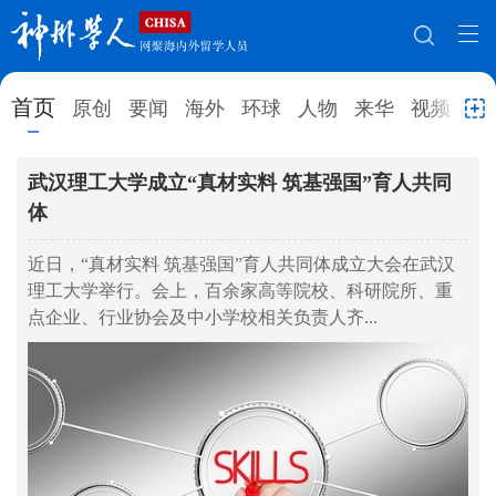
网站地图
首页
原创
要闻
海外
环球
人物
来华
视频
教
首页
原创
要闻
海外
武汉理工大学成立“真材实料 筑基强国”育人共同
教
体
学
环球
人物
来华
视频
业
近日，“真材实料 筑基强国”育人共同体成立大会在武汉
教育
就业创业
合作办学
直播访谈
近
理工大学举行。会上，百余家高等院校、科研院所、重
行
留学
人才
学术
观点
点企业、行业协会及中小学校相关负责人齐...
育
综合
深度
专题
实用信息
招聘信息
更多数据