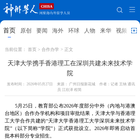
网站地图
首页
原创
要闻
海外
环球
人物
来华
视频
教
首页
原创
要闻
海外
当前位置：
首页
>
合作办学
>
正文
环球
人物
来华
视频
天津大学携手香港理工在深圳共建未来技术学
院
教育
就业创业
合作办学
直播访谈
发布时间：
2026年05月27日
来源： 广州日报新花城
作者：记者 王纳 通讯
留学
人才
学术
观点
员 江欣泽 程简
综合
深度
专题
实用信息
5月25日，教育部公布2026年度部分中外（内地与港澳
台地区）合作办学机构和项目审批结果，天津大学与香港理
招聘信息
更多数据
工大学合作共建的“天津大学香港理工大学深圳未来技术学
院”（以下简称“学院”）正式获批设立。2026年即将启动首
批本科部分专业招生。