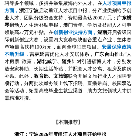
聘等多个领域，多措并举集聚海内外人才。在
人才项目申报
方面，
浙江宁波
启动甬江人才项目申报，分产业类别给予创
业人才、团队分级资金支持，资助最高达2000万元；
广东横
琴
启动人才生活补贴申报，
澳门
青年、学历及技能人才可申
领最高27万元补贴。在
创新创业扶持方面，
湖南
开启省级国
际创新创业大赛，设置四大竞赛板块贴合重点产业，主体赛
单项最高扶持100万元，面向全球征集项目。
安居保障政策
不断升级，
吉林延吉
优化人才安居体系，
广东台山
推出“人
才房票”政策，
湖北咸宁、随州
针对引进硕博人才，分别发
放安家补助、长期生活补贴，并配套人才公寓、租房及购房
补贴。此外，
教育部、文旅部
联合开展文旅行业人才招聘专
项行动，分两批次举办线上线下招聘、直播带岗、校园双选
会等活动，拓宽高校毕业生就业渠道，助力文旅领域人才供
需精准对接。
【本期推荐】
浙江：宁波2026年度甬江人才项目开始申报