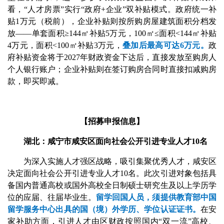
看，“人才房票”实行“政府+企业”双补贴模式。政府统一补
贴1万元（税前），企业补贴则按所购房屋建筑面积分档发
放——单套面积≥144㎡补贴5万元，100㎡≤面积<144㎡补贴
4万元，面积<100㎡补贴3万元，
叠加后最高可达6万元。
政
府补贴资金将于2027年财政资金下达后，直接发放至购房人
个人银行账户；企业补贴则在签订购房合同时直接扣减购房
款，即买即减。
【招募申报信息】
湖北：咸宁市咸安区面向社会公开引进专业人才10名
为深入实施人才强区战略，吸引集聚优秀人才，咸安区
决定面向社会公开引进专业人才10名。此次引进对象包括具
备国内普通高校或国外高校全日制硕士研究生及以上学历学
位的应届、往届毕业生。
留学回国人员，须提供教育部中国
留学服务中心出具的国（境）外学历、学位认证证书。
在安
家补助方面，引进人才由区财政按照国内“双一流”高校、