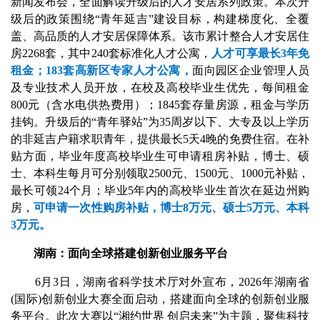
新闻发布会，全面解读升级后的人才安居系列政策。本次升
级后的政策围绕“青年延吉”建设目标，构建梯度化、全覆
盖、高品质的人才安居保障体系。该市累计整合人才安居住
房2268套，其中240套标准化人才公寓，
人才可享最长3年免
租金；183套高新区专家人才公寓，
面向园区企业管理人员
及专业技术人员开放，在校及高校毕业生优先，每间租金
800元（含水电供热费用）；1845套存量房源，租金与学历
挂钩。升级后的“青年驿站”为35周岁以下、大专及以上学历
的非延吉户籍求职青年，提供最长5天4晚的免费住宿。在补
贴方面，毕业年度高校毕业生可申请租房补贴，博士、硕
士、本科生每月可分别领取2500元、1500元、1000元补贴，
最长可领24个月；毕业5年内的高校毕业生首次在延边州购
房，
可申请一次性购房补贴，博士8万元、硕士5万元、本科
3万元。
湖南：面向全球搭建创新创业服务平台
6月3日，湖南省科学技术厅对外宣布，2026年湖南省
(国际)创新创业大赛全面启动，搭建面向全球的创新创业服
务平台。此次大赛以“湘约世界 创启未来”为主题，聚焦科技