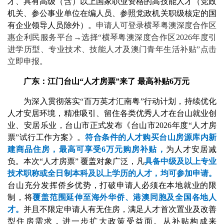
才、具有高级（含）以上国家职业资格的高技能人才（党政
机关、参公事业单位在编人员、参照党政机关职级核定的国
有企业领导人员除外）。
申请人可登录横琴粤澳深度合作区
惠企利民服务平台→选择“横琴粤澳深度合作区2026年度引
进学历型、专业技术、技能人才及澳门青年生活补贴”点击
立即申报。
广东：江门台山“人才房票”来了 最高补贴6万元
为深入贯彻落实“百万英才汇南粤”行动计划，持续优化
人才安居环境，精准吸引、留住各类优秀人才在台山就业创
业、安居乐业，台山市正式发布《台山市2026年度“人才房
票”试行工作方案》。
符合条件的人才购买台山房源库内新
建商品住房，最高可享受6万元购房补贴，
为人才安居减
负。本次“人才房票” 覆盖对象广泛，凡
具备中级及以上专业
技术职称或全日制本科及以上学历的人才，均可参加申请。
台山充分发挥侨乡优势，打破申请人必须在本地就业的限
制，将
覆盖范围延伸至海外华侨、港澳同胞及全国各地人
才。
并且不限定申请人有无住房，满足人才首次置业及改善
型住房需求，进一步扩大政策受益面。从补贴构成来