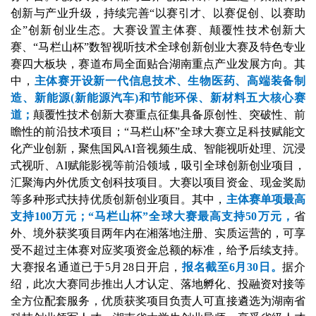
创新与产业升级，持续完善“以赛引才、以赛促创、以赛助
企”创新创业生态。大赛设置主体赛、颠覆性技术创新大
赛、“马栏山杯”数智视听技术全球创新创业大赛及特色专业
赛四大板块，赛道布局全面贴合湖南重点产业发展方向。其
中，
主体赛开设新一代信息技术、生物医药、高端装备制
造、新能源(新能源汽车)和节能环保、新材料五大核心赛
道；
颠覆性技术创新大赛重点征集具备原创性、突破性、前
瞻性的前沿技术项目；“马栏山杯”全球大赛立足科技赋能文
化产业创新，聚焦国风AI音视频生成、智能视听处理、沉浸
式视听、AI赋能影视等前沿领域，吸引全球创新创业项目，
汇聚海内外优质文创科技项目。大赛以项目资金、现金奖励
等多种形式扶持优质创新创业项目。其中，
主体赛单项最高
支持100万元；“马栏山杯”全球大赛最高支持50万元，
省
外、境外获奖项目两年内在湘落地注册、实质运营的，可享
受不超过主体赛对应奖项资金总额的标准，给予后续支持。
大赛报名通道已于5月28日开启，
报名截至6月30日。
据介
绍，此次大赛同步推出人才认定、落地孵化、投融资对接等
全方位配套服务，优质获奖项目负责人可直接遴选为湖南省