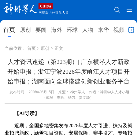
网站地图
首页
原创
要闻
海外
环球
人物
来华
视频
教
首页
原创
要闻
海外
当前位置：
首页
>
原创
>
正文
环球
人物
来华
视频
人才资讯速递（第223期）| 广东横琴人才新政
开始申报；浙江宁波2026年度甬江人才项目开
教育
就业创业
合作办学
直播访谈
始申报；湖南面向全球搭建创新创业服务平台
留学
人才
学术
观点
发布时间：
2026年06月15日
来源： 神州学人
作者：神州学人人才小组
（成员：季昕、杨匀、贾文颖）
综合
深度
专题
实用信息
招聘信息
更多数据
【AI导读】
近期，全国多地密集发布2026年度人才引进、扶持及就
业招聘新政，涵盖项目资助、安居保障、赛事引才、专项招