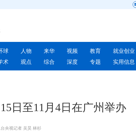
网站地图
原创
要闻
环球
人物
来华
视频
教育
就业创业
人物
来华
学术
观点
综合
深度
专题
实用信息
就业创业
合作办学
人才
学术
深度
专题
月15日至11月4日在广州举办
更多数据
台央视记者 吴昊 林杉