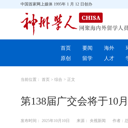
中国首家网上媒体 1995年 1 月 12 日创办
首页
首页
要闻
海外
环球
原创
留学
人才
教育
当前位置：
首页
>
综合
>
正文
留学
综合
第138届广交会将于10
招聘信息
发布时间：
2025年10月10日
来源： 央视新闻
作者：总