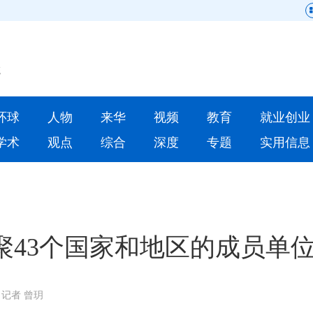
网站地图
原创
要闻
环球
人物
来华
视频
教育
就业创业
人物
来华
学术
观点
综合
深度
专题
实用信息
就业创业
合作办学
人才
学术
深度
专题
聚43个国家和地区的成员单
更多数据
记者 曾玥