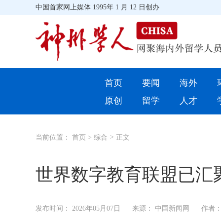
中国首家网上媒体 1995年 1 月 12 日创办
首页
首页
要闻
海外
环球
原创
留学
人才
教育
当前位置：
首页
>
综合
>
正文
留学
综合
世界数字教育联盟已汇
招聘信息
发布时间：
2026年05月07日
来源： 中国新闻网
作者：