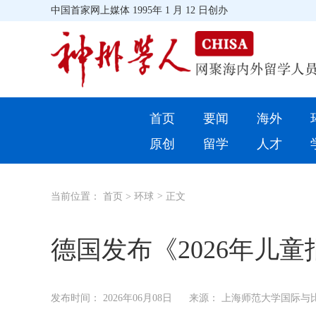
中国首家网上媒体 1995年 1 月 12 日创办
首页
首页
要闻
海外
环球
原创
留学
人才
教育
当前位置：
首页
>
环球
>
正文
留学
综合
德国发布《2026年儿
招聘信息
发布时间：
2026年06月08日
来源： 上海师范大学国际与