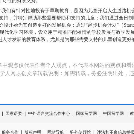
针对性的财政支持。”
我们有针对性地投资于早期教育，是因为儿童开启人生道路机
tz）加强语言支持，并特别帮助那些需要帮助和支持的儿童；我们通过全日制照护权（Rech
为其创造更好的发展机会；通过“起步机会计划”（Startchan
现代化学习环境，设立用于精准匹配校情的学校发展与教学发展
进人才发展的教育体系，尤其是为那些需要支持的儿童创造更好的
章中观点仅代表作者个人观点，不代表本网站的观点和看
学人网原创文章转载说明：如需转载，务必注明出处，
国家语委
中外语言交流合作中心
国家留学网
中国留学网
教
服务合作
版权声明
网站导航
驻外使领馆
违法和不良信息举