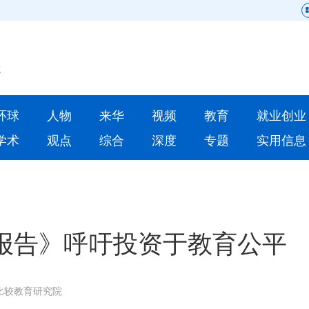
网站地图
原创
要闻
环球
人物
来华
视频
教育
就业创业
人物
来华
学术
观点
综合
深度
专题
实用信息
就业创业
合作办学
人才
学术
深度
专题
童报告》呼吁投资于教育公平
更多数据
比较教育研究院