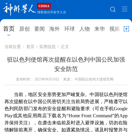
网站地图
首页
原创
要闻
海外
环球
人物
来华
视频
教
首页
原创
要闻
海外
当前位置：
首页
>
实用信息
>
正文
环球
人物
来华
视频
驻以色列使馆再次提醒在以色列中国公民加强
安全防范
教育
就业创业
合作办学
直播访谈
发布时间：
2025年06月16日
来源： 中国驻以色列大使馆官网
留学
人才
学术
观点
当前，地区安全形势更加严峻复杂。中国驻以色列使馆
综合
深度
专题
实用信息
再次提醒在以中国公民密切关注当前局势进展，严格遵守以
招聘信息
更多数据
色列民防部门发布的安全提醒和避险要求（可在手机Google
Play或其他应用商店下载名为“Home Front Command”的App
并保持关注），在袭击来临前及时进入避弹设施，切勿在险
情解除前离开，确保安全。如遇紧急情况，请及时报警并与