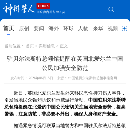
网站地图
首页
原创
要闻
海外
环球
人物
来华
视频
教
首页
原创
要闻
海外
当前位置：
首页
>
实用信息
>
正文
环球
人物
来华
视频
驻贝尔法斯特总领馆提醒在英国北爱尔兰中国
公民加强安全防范
教育
就业创业
合作办学
直播访谈
发布时间：
2026年06月15日
来源： 中国驻贝尔法斯特总领事馆官网
留学
人才
学术
观点
近日，英国北爱尔兰发生外来移民恶性持刀伤人事件，
综合
深度
专题
实用信息
引发当地民众强烈抗议和示威游行活动。
中国驻贝尔法斯特
招聘信息
更多数据
总领馆提醒在北爱的中国公民密切关注当地安全形势，提高
警惕，注意防范，非必要不外出，确保人身和财产安全。
如遇紧急情况可联系当地警方和中国驻贝尔法斯特总领