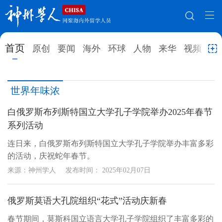
网站地图
首页
原创
要闻
海外
环球
人物
来华
视频
教
首页
原创
要闻
海外
世界年味浓
环球
人物
来华
视频
白俄罗斯布列斯特国立大学孔子学院举办2025年春节
教育
就业创业
合作办学
直播访谈
系列活动
留学
人才
学术
观点
连日来，白俄罗斯布列斯特国立大学孔子学院举办丰富多彩
的活动，庆祝蛇年春节。
综合
深度
专题
实用信息
来源：神州学人
发布时间：
2025年02月07日
招聘信息
更多数据
俄罗斯莫语大孔院组织“花式”活动庆新春
春节期间，莫斯科国立语言大学孔子学院组织了丰富多彩的