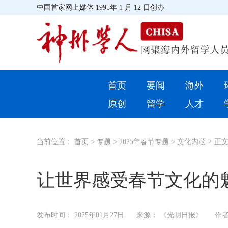
中国首家网上媒体 1995年 1 月 12 日创办
首页
首页
要闻
海外
环球
原创
留学
人才
教育
当前位置：
首页
>
专题
>
2025年春节专题
>
文化内涵
>
正
留学
综合
让世界感受春节文化的
招聘信息
发布时间：
2025年01月27日
来源： 《光明日报》
作