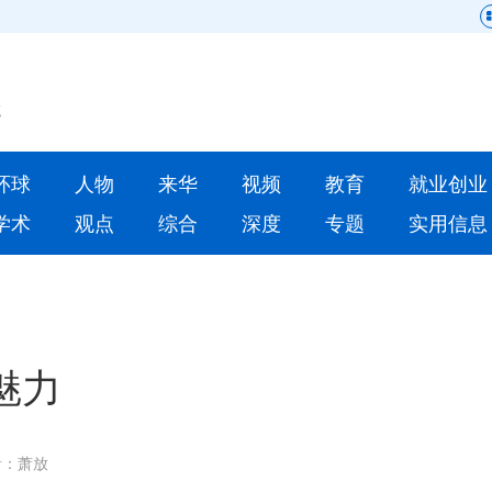
网站地图
原创
要闻
环球
人物
来华
视频
教育
就业创业
人物
来华
学术
观点
综合
深度
专题
实用信息
就业创业
合作办学
文
人才
学术
深度
专题
魅力
更多数据
者：萧放