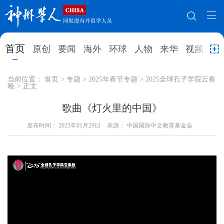
网站地图
首页
原创
要闻
海外
环球
人物
来华
视频
教
首页
原创
要闻
海外
当前位置：
首页
>
专题
>
2025年春节专题
>
2025全球孔子学院云春
晚
>
正文
环球
人物
来华
视频
歌曲《灯火里的中国》
教育
就业创业
合作办学
直播访谈
发布时间：
2025年01月29日
来源： 中国国际中文教育基金会
留学
人才
学术
观点
综合
深度
专题
实用信息
招聘信息
更多数据