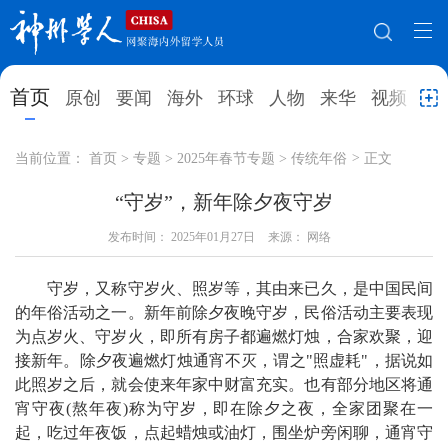
网站地图
首页
原创
要闻
海外
环球
人物
来华
视频
教
首页
原创
要闻
海外
当前位置：
首页
>
专题
>
2025年春节专题
>
传统年俗
>
正文
环球
人物
来华
视频
“守岁”，新年除夕夜守岁
教育
发布时间：
就业创业
2025年01月27日
合作办学
来源： 网络
直播访谈
留学
人才
学术
观点
守岁，又称守岁火、照岁等，其由来已久，是中国民间
的年俗活动之一。新年前除夕夜晚守岁，民俗活动主要表现
综合
深度
专题
实用信息
为点岁火、守岁火，即所有房子都遍燃灯烛，合家欢聚，迎
接新年。除夕夜遍燃灯烛通宵不灭，谓之"照虚耗"，据说如
招聘信息
更多数据
此照岁之后，就会使来年家中财富充实。也有部分地区将通
宵守夜(熬年夜)称为守岁，即在除夕之夜，全家团聚在一
起，吃过年夜饭，点起蜡烛或油灯，围坐炉旁闲聊，通宵守