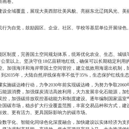
新画卷。
设全域覆盖，展现大美西部壮美风貌、亮丽东北辽阔风光、美丽
行为自觉，鼓励园区、企业、社区、学校等基层单位开展绿色、
区制度，完善国土空间规划体系，统筹优化农业、生态、城镇等
方公里以上。坚决守住18亿亩耕地红线，确保可以长期稳定利
控。加强海洋和海岸带国土空间管控，建立低效用海退出机制，
。到2035年，大陆自然岸线保有率不低于35%，生态保护红线
碳达峰行动，力争2030年前实现碳达峰，为努力争取206
石能源消费，加强煤炭清洁高效利用，大力发展非化石能源，加
双控，加强碳排放双控基础能力和制度建设。逐年编制国家温室
国碳市场，稳步扩大行业覆盖范围，丰富交易品种和方式，建设
有效、更有活力、更具国际影响力的碳市场。
数字化、智能化同绿色化深度融合，加快建设以实体经济为支撑