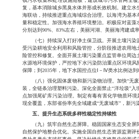
镇污水收集和处理设施短板，建设城市污水管网全覆
复，基本消除城乡黑臭水体并形成长效机制。建立水
海联动，持续推进重点海域综合治理。以海湾为基本
量和稳定性。加强海水养殖环境整治。积极应对蓝藻水
分别达到90%、83%左右，美丽河湖、美丽海湾建成率
（七）持续深入打好净土保卫战。开展土壤污染源
受污染耕地安全利用和风险管控，分阶段推进农用地
险管控和修复。全面开展土壤污染重点监管单位周边
水源地环境保护，严控地下水污染防治重点区环境风险
保障；到2035年，地下水国控点位Ⅰ－Ⅳ类水比例达
（八）强化固体废物和新污染物治理。加快“无废城
装，全链条治理塑料污染。深化全面禁止“洋垃圾”
点加强尾矿库污染治理。制定有毒有害化学物质环境风险
现全覆盖，东部省份率先全域建成“无废城市”，新污
五、提升生态系统多样性稳定性持续性
（九）筑牢自然生态屏障。稳固国家生态安全屏障
自然保护地整合优化。实施全国自然生态资源监测评