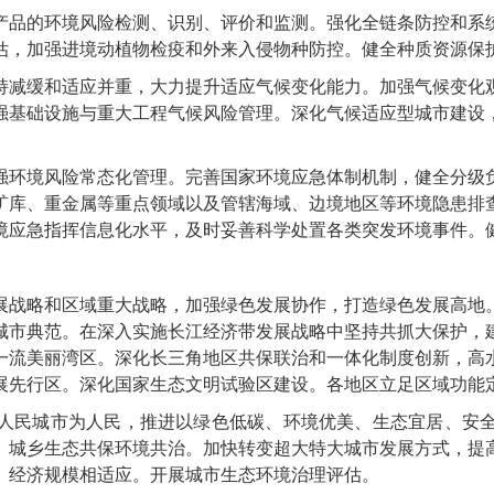
品的环境风险检测、识别、评价和监测。强化全链条防控和系统
估，加强进境动植物检疫和外来入侵物种防控。健全种质资源保
减缓和适应并重，大力提升适应气候变化能力。加强气候变化观
强基础设施与重大工程气候风险管理。深化气候适应型城市建设
环境风险常态化管理。完善国家环境应急体制机制，健全分级负
矿库、重金属等重点领域以及管辖海域、边境地区等环境隐患排
境应急指挥信息化水平，及时妥善科学处置各类突发环境事件。
战略和区域重大战略，加强绿色发展协作，打造绿色发展高地。
城市典范。在深入实施长江经济带发展战略中坚持共抓大保护，
一流美丽湾区。深化长三角地区共保联治和一体化制度创新，高
展先行区。深化国家生态文明试验区建设。各地区立足区域功能
民城市为人民，推进以绿色低碳、环境优美、生态宜居、安全
、城乡生态共保环境共治。加快转变超大特大城市发展方式，提
、经济规模相适应。开展城市生态环境治理评估。