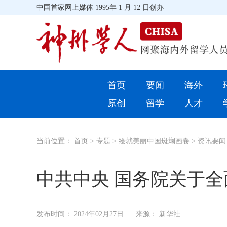
中国首家网上媒体 1995年 1 月 12 日创办
首页
首页
要闻
海外
环球
原创
留学
人才
教育
当前位置：
首页
>
专题
>
绘就美丽中国斑斓画卷
>
资讯要闻
留学
综合
中共中央 国务院关于
招聘信息
发布时间：
2024年02月27日
来源： 新华社