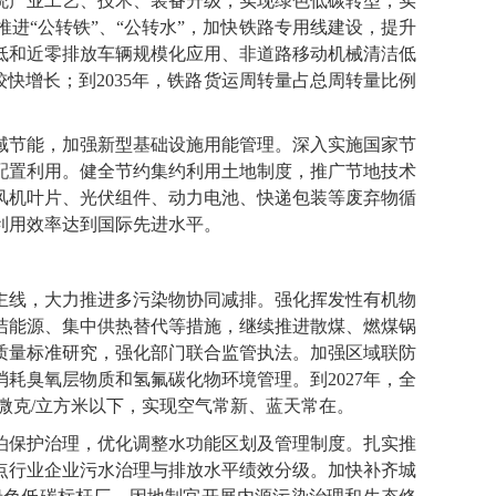
统产业工艺、技术、装备升级，实现绿色低碳转型，实
进“公转铁”、“公转水”，加快铁路专用线建设，提升
低和近零排放车辆规模化应用、非道路移动机械清洁低
较快增长；到2035年，铁路货运周转量占总周转量比例
节能，加强新型基础设施用能管理。深入实施国家节
配置利用。健全节约集约利用土地制度，推广节地技术
风机叶片、光伏组件、动力电池、快递包装等废弃物循
利用效率达到国际先进水平。
线，大力推进多污染物协同减排。强化挥发性有机物
洁能源、集中供热替代等措施，继续推进散煤、燃煤锅
质量标准研究，强化部门联合监管执法。加强区域联防
耗臭氧层物质和氢氟碳化物环境管理。到2027年，全
5微克/立方米以下，实现空气常新、蓝天常在。
保护治理，优化调整水功能区划及管理制度。扎实推
点行业企业污水治理与排放水平绩效分级。加快补齐城