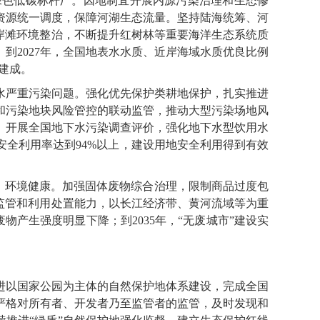
绿色低碳标杆厂。因地制宜开展内源污染治理和生态修
资源统一调度，保障河湖生态流量。坚持陆海统筹、河
岸滩环境整治，不断提升红树林等重要海洋生态系统质
到2027年，全国地表水水质、近岸海域水质优良比例
本建成。
严重污染问题。强化优先保护类耕地保护，扎实推进
和污染地块风险管控的联动监管，推动大型污染场地风
。开展全国地下水污染调查评价，强化地下水型饮用水
安全利用率达到94%以上，建设用地安全利用得到有效
、环境健康。加强固体废物综合治理，限制商品过度包
监管和利用处置能力，以长江经济带、黄河流域等为重
物产生强度明显下降；到2035年，“无废城市”建设实
以国家公园为主体的自然保护地体系建设，完成全国
严格对所有者、开发者乃至监管者的监管，及时发现和