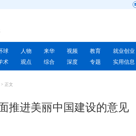
网站地图
原创
要闻
环球
人物
来华
视频
教育
就业创业
人物
来华
学术
观点
综合
深度
专题
实用信息
就业创业
合作办学
>
正文
人才
学术
深度
专题
全面推进美丽中国建设的意见
更多数据