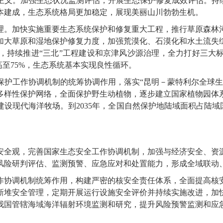
主义。加强生态状况监测评估，开展生态保护修复成效评估。持续
基本建成，生态系统格局更加稳定，展现美丽山川勃勃生机。
。加快实施重要生态系统保护和修复重大工程，推行草原森林河
加大草原和湿地保护修复力度，加强荒漠化、石漠化和水土流失
，持续推进“三北”工程建设和京津风沙源治理，全力打好三大
高至75%，生态系统基本实现良性循环。
工作协调机制的统筹协调作用，落实“昆明－蒙特利尔全球生
多样性保护网络，全面保护野生动植物，逐步建立国家植物园体
设现代海洋牧场。到2035年，全国自然保护地陆域面积占陆域
全观，完善国家生态安全工作协调机制，加强与经济安全、资源
风险研判评估、监测预警、应急应对和处置能力，形成全域联动
协调机制统筹作用，构建严密的核安全责任体系，全面提高核安
新堆安全管理，定期开展运行设施安全评价并持续实施改进，加
我国管辖海域海洋辐射环境监测和研究，提升风险预警监测和应