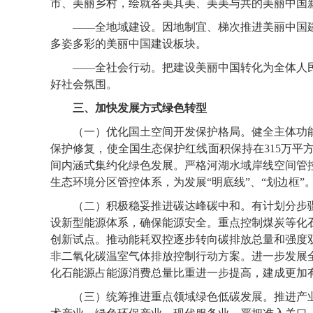
市、美丽乡村，绘就各美其美、美美与共的美丽中国
——全地域建设。因地制宜、梯次推进美丽中国建
多姿多彩的美丽中国建设板块。
——全社会行动。把建设美丽中国转化为全体人民
好社会氛围。
三、加快发展方式绿色转型
（一）优化国土空间开发保护格局。健全主体功能
保护修复，使全国生态保护红线面积保持在315万平
间内涵式集约化绿色发展。严格河湖水域岸线空间管
生态环境分区管控体系，为发展“明底线”、“划边框”
（二）积极稳妥推进碳达峰碳中和。有计划分步骤实施
设新型能源体系，确保能源安全。重点控制煤炭等化
创新试点。推动能耗双控逐步转向碳排放总量和强度
非二氧化碳温室气体排放控制行动方案。进一步发展全
化石能源占能源消费总量比重进一步提高，建成更加
（三）统筹推进重点领域绿色低碳发展。推进产业