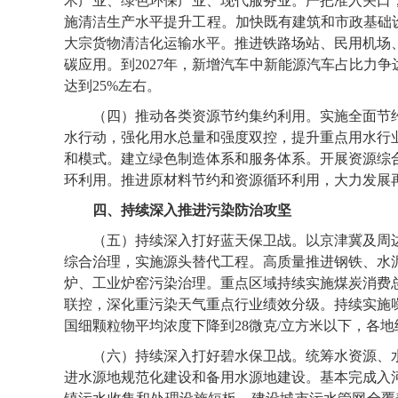
术产业、绿色环保产业、现代服务业。严把准入关口
施清洁生产水平提升工程。加快既有建筑和市政基础设
大宗货物清洁化运输水平。推进铁路场站、民用机场
碳应用。到2027年，新增汽车中新能源汽车占比力争
达到25%左右。
（四）推动各类资源节约集约利用。实施全面节约
水行动，强化用水总量和强度双控，提升重点用水行
和模式。建立绿色制造体系和服务体系。开展资源综
环利用。推进原材料节约和资源循环利用，大力发展再
四、持续深入推进污染防治攻坚
（五）持续深入打好蓝天保卫战。以京津冀及周边
综合治理，实施源头替代工程。高质量推进钢铁、水
炉、工业炉窑污染治理。重点区域持续实施煤炭消费
联控，深化重污染天气重点行业绩效分级。持续实施噪
国细颗粒物平均浓度下降到28微克/立方米以下，各地
（六）持续深入打好碧水保卫战。统筹水资源、水
进水源地规范化建设和备用水源地建设。基本完成入