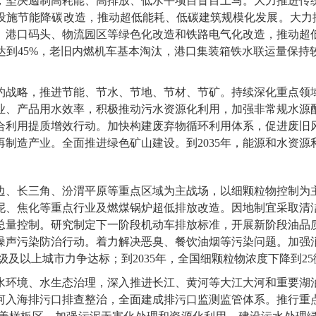
，坚决遏制高耗能、高排放、低水平项目盲目上马。大力推进传
施节能降碳改造，推动超低能耗、低碳建筑规模化发展。大力推
、港口码头、物流园区等绿色化改造和铁路电气化改造，推动超
达到45%，老旧内燃机车基本淘汰，港口集装箱铁水联运量保持
战略，推进节能、节水、节地、节材、节矿。持续深化重点领域
业、产品用水效率，积极推动污水资源化利用，加强非常规水源
合利用提质增效行动。加快构建废弃物循环利用体系，促进废旧
制造产业。全面推进绿色矿山建设。到2035年，能源和水资源
、长三角、汾渭平原等重点区域为主战场，以细颗粒物控制为主
泥、焦化等重点行业及燃煤锅炉超低排放改造。因地制宜采取清
总量控制。研究制定下一阶段机动车排放标准，开展新阶段油品
声污染防治行动。着力解决恶臭、餐饮油烟等污染问题。加强消
级及以上城市力争达标；到2035年，全国细颗粒物浓度下降到2
环境、水生态治理，深入推进长江、黄河等大江大河和重要湖泊
河入海排污口排查整治，全面建成排污口监测监管体系。推行重