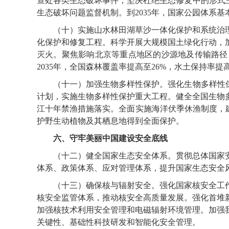
查处各类生态破坏事件，坚决杜绝生态修复中的形式
生态破坏问题监督机制。到2035年，国家公园体系
（十）实施山水林田湖草沙一体化保护和系统治理
化保护和修复工程。科学开展大规模国土绿化行动，
灭火。聚焦影响北京等重点地区的沙源地及传输路径
2035年，全国森林覆盖率提高至26%，水土保持率提
（十一）加强生物多样性保护。强化生物多样性保护
计划，实施生物多样性保护重大工程。健全全国生物
江十年禁渔措施落实。全面实施海洋伏季休渔制度，建
护野生动植物及其栖息地得到全面保护。
六、守牢美丽中国建设安全底线
（十二）健全国家生态安全体系。贯彻总体国家安
体系、政策体系、应对管理体系，提升国家生态安全
（十三）确保核与辐射安全。强化国家核安全工作
核安全监管体系，推动核安全高质量发展。强化首堆
加强核技术利用安全管理和电磁辐射环境管理。加强
关键性、基础性科技研发和智能化安全管理。