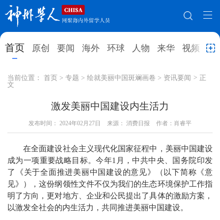
网站地图
首页
原创
要闻
海外
环球
人物
来华
视频
教
首页
原创
要闻
海外
当前位置：
首页
>
专题
>
绘就美丽中国斑斓画卷
>
资讯要闻
>
正
文
环球
人物
来华
视频
激发美丽中国建设内生活力
教育
就业创业
合作办学
直播访谈
发布时间：
2024年02月27日
来源： 消费日报
作者：肖睿平
留学
人才
学术
观点
在全面建设社会主义现代化国家征程中，美丽中国建设
综合
深度
专题
实用信息
成为一项重要战略目标。今年1月，中共中央、国务院印发
了《关于全面推进美丽中国建设的意见》（以下简称《意
招聘信息
更多数据
见》），这份纲领性文件不仅为我们的生态环境保护工作指
明了方向，更对地方、企业和公民提出了具体的激励方案，
以激发全社会的内生活力，共同推进美丽中国建设。