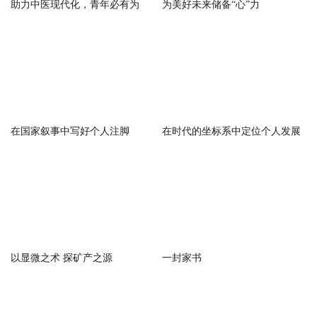
为美好未来储备“心”力
助力中医现代化，青年必有为
在国家叙事中写好个人注脚
在时代的坐标系中定位个人发展
以显微之术 探矿产之源
一封家书