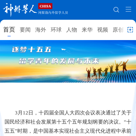
网站地图
首页
要闻
海外
环球
人物
来华
视频
原创
就
首页
要闻
海外
环球
人物
来华
视频
原创
就业创业
合作办学
直播访谈
留学
人才
学术
观点
综合
深度
专题
实用信息
招聘信息
更多数据
3月12日，十四届全国人大四次会议表决通过了关于
国民经济和社会发展第十五个五年规划纲要的决议。“十
五五”时期，是中国基本实现社会主义现代化进程中承前