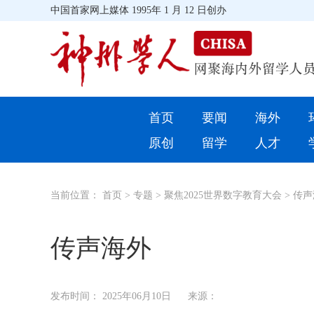
中国首家网上媒体 1995年 1 月 12 日创办
首页
首页
要闻
海外
环球
原创
留学
人才
教育
当前位置：
首页
>
专题
>
聚焦2025世界数字教育大会
>
传声
留学
综合
传声海外
招聘信息
发布时间：
2025年06月10日
来源：