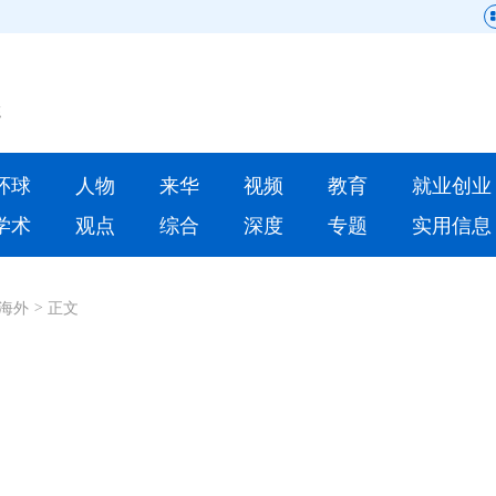
网站地图
原创
要闻
环球
人物
来华
视频
教育
就业创业
人物
来华
学术
观点
综合
深度
专题
实用信息
就业创业
合作办学
海外
>
正文
人才
学术
深度
专题
更多数据