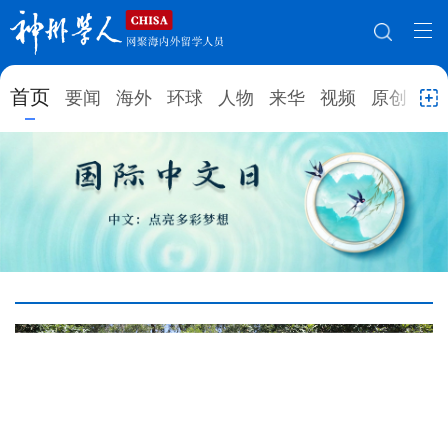
网站地图
首页
要闻
海外
环球
人物
来华
视频
原创
就
首页
要闻
海外
环球
人物
来华
视频
原创
就业创业
合作办学
直播访谈
留学
人才
学术
观点
综合
深度
专题
实用信息
招聘信息
更多数据