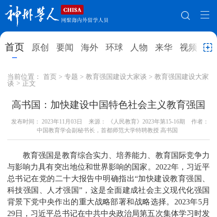
网站地图
首页
原创
要闻
海外
环球
人物
来华
视频
教
首页
原创
要闻
海外
当前位置：
首页
>
专题
>
教育强国建设大家谈
>
教育强国建设大家
谈
>
正文
环球
人物
来华
视频
高书国：加快建设中国特色社会主义教育强国
教育
就业创业
合作办学
直播访谈
发布时间：
2023年11月03日
来源： 《人民教育》2023年第15-16期
作者：
中国教育学会副秘书长，首都师范大学特聘教授 高书国
留学
人才
学术
观点
教育强国是教育综合实力、培养能力、教育国际竞争力
综合
深度
专题
实用信息
与影响力具有突出地位和世界影响的国家。2022年，习近平
招聘信息
更多数据
总书记在党的二十大报告中明确指出“加快建设教育强国、
科技强国、人才强国”，这是全面建成社会主义现代化强国
背景下党中央作出的重大战略部署和战略选择。2023年5月
29日，习近平总书记在中共中央政治局第五次集体学习时发