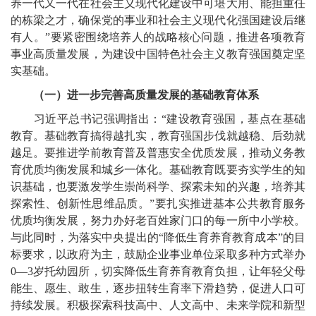
养一代又一代在社会主义现代化建设中可堪大用、能担重任
的栋梁之才，确保党的事业和社会主义现代化强国建设后继
有人。”要紧密围绕培养人的战略核心问题，推进各项教育
事业高质量发展，为建设中国特色社会主义教育强国奠定坚
实基础。
（一）进一步完善高质量发展的基础教育体系
习近平总书记强调指出：“建设教育强国，基点在基础
教育。基础教育搞得越扎实，教育强国步伐就越稳、后劲就
越足。要推进学前教育普及普惠安全优质发展，推动义务教
育优质均衡发展和城乡一体化。基础教育既要夯实学生的知
识基础，也要激发学生崇尚科学、探索未知的兴趣，培养其
探索性、创新性思维品质。”要扎实推进基本公共教育服务
优质均衡发展，努力办好老百姓家门口的每一所中小学校。
与此同时，为落实中央提出的“降低生育养育教育成本”的目
标要求，以政府为主，鼓励企业事业单位采取多种方式举办
0—3岁托幼园所，切实降低生育养育教育负担，让年轻父母
能生、愿生、敢生，逐步扭转生育率下滑趋势，促进人口可
持续发展。积极探索科技高中、人文高中、未来学院和新型