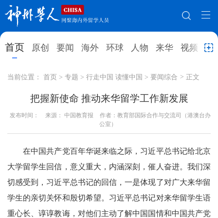
网站地图
首页
原创
要闻
海外
环球
人物
来华
视频
教
首页
原创
要闻
海外
当前位置：
首页
>
专题
>
行走中国 读懂中国
>
要闻综合
>
正文
环球
人物
来华
视频
把握新使命 推动来华留学工作新发展
发布时间：
教育
来源： 中国教育报
就业创业
作者：教育部国际合作与交流司（港澳台办
合作办学
直播访谈
公室）
留学
人才
学术
观点
在中国共产党百年华诞来临之际，习近平总书记给北京
综合
深度
专题
实用信息
大学留学生回信，意义重大，内涵深刻，催人奋进。我们深
招聘信息
更多数据
切感受到，习近平总书记的回信，一是体现了对广大来华留
学生的亲切关怀和殷切希望。习近平总书记对来华留学生语
重心长、谆谆教诲，对他们主动了解中国国情和中国共产党