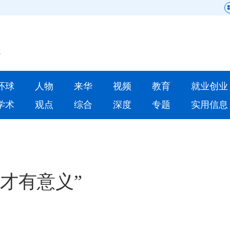
网站地图
原创
要闻
环球
人物
来华
视频
教育
就业创业
人物
来华
学术
观点
综合
深度
专题
实用信息
就业创业
合作办学
文
人才
学术
深度
专题
才有意义”
更多数据