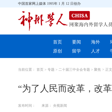
中国首家网上媒体 1995年 1 月 12 日创办
首页
首页
要闻
海外
环球
原创
留学
人才
教育
当前位置：
首页
>
专题
>
二十届三中全会专题
>
聚焦
>
正
留学
综合
“为了人民而改革，改革
招聘信息
发布时间：
来源： 央视新闻