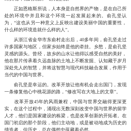
正如恩格斯所说，人本身是自然界的产物，是在自己所
处的环境中并且和这个环境一起发展起来的。俞孔坚认
为，“这也从另一种意义上反映出建设美丽中国的重要性，
什么样的环境造就什么样的人”。
从浙江省金华市东俞村走出后，40多年间，俞孔坚走过
许多国家与地区，但家乡始终是他的牵挂。乡愁，是俞孔坚
灵感的源头。曾经，故乡的山水让他得以感受自然的美好，
他在那片传承着久远血脉的土地上不断发掘、认知藏于岁月
深处先人的智慧，并将这智慧与现代科技融合发展，作用于
当代的中国与世界。
俞孔坚是幸运的。改革开放让他有机会走出国门，发现
一条修复他心中桃花源的路，“修改写在大地上的文章”。
改革开放45年的风雨兼程，中国与世界交融得更深更
实，在这个过程中，涌现出无数深刻改变中国与世界的留学
人才，他们是国家建设的栋梁，也是改革创新的开拓者。在
国门初启的那个阶段，他们主动地，或是被动地成为历史的
缔造者，但历史，总在偶然中蕴藏着必然。