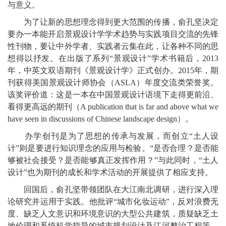
与意义。
为了让新的思想理念得到更大范围的传播，俞孔坚决定
要办一本能开启景观设计学学术趋势与实践项目交流的先锋
性刊物，要让中外学者、实践者云集在此，让各种不同的思
想得以抒发。在出版了系列“景观设计”学术书籍后，2013
年，中英文双语期刊《景观设计学》正式创办。2015年，期
刊获得美国景观设计师协会（ASLA）年度交流类荣誉奖。
该奖评价道：这是一本在中国景观设计语境下走得更前沿、
看得更高远的期刊（A publication that is far and above what we
have seen in discussions of Chinese landscape design）。
办学创刊是为了思想的传承与发展，而创立“土人设
计”则是要进行知识理念的应用与检验。“是否合理？是否能
够被社会接受？是否能够真正发挥作用？”与此同时，“土人
设计”也为期刊的成长和学术活动的开展提供了相应支持。
回国后，俞孔坚带领团队在大江南北调研，进行深入理
论研究并运用于实践。他批评“城市化妆运动”，反对浪费无
度、缺乏人文意识和环境意识的大型公共建筑，质疑缺乏土
地伦理和系统科学指导的城市规划设计及江河整治工程等，