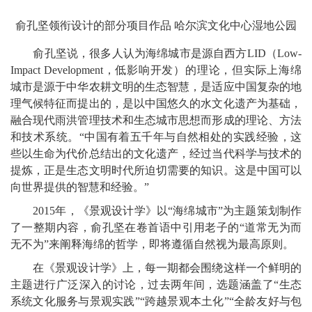
俞孔坚领衔设计的部分项目作品 哈尔滨文化中心湿地公园
俞孔坚说，很多人认为海绵城市是源自西方LID（Low-
Impact Development，低影响开发）的理论，但实际上海绵
城市是源于中华农耕文明的生态智慧，是适应中国复杂的地
理气候特征而提出的，是以中国悠久的水文化遗产为基础，
融合现代雨洪管理技术和生态城市思想而形成的理论、方法
和技术系统。“中国有着五千年与自然相处的实践经验，这
些以生命为代价总结出的文化遗产，经过当代科学与技术的
提炼，正是生态文明时代所迫切需要的知识。这是中国可以
向世界提供的智慧和经验。”
2015年，《景观设计学》以“海绵城市”为主题策划制作
了一整期内容，俞孔坚在卷首语中引用老子的“道常无为而
无不为”来阐释海绵的哲学，即将遵循自然视为最高原则。
在《景观设计学》上，每一期都会围绕这样一个鲜明的
主题进行广泛深入的讨论，过去两年间，选题涵盖了“生态
系统文化服务与景观实践”“跨越景观本土化”“全龄友好与包