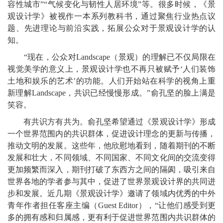
容性城市”“气候变化与韧性人居环境”等。很多时候，《景
观设计学》被视作一本系列教科书，通过聚焦行业热点议
题、先进理论与前沿实践，拓展公众对于景观设计学的认
知。
“现在，公众对Landscape（景观）的理解已不仅局限在
视觉美学的意义上，景观设计学也不再只被赋予‘人们装饰
土地和娱乐的艺术’的功能。人们开始站在科学的视角上重
新理解Landscape，共识已经慢慢形成。”俞孔坚的脸上满是
笑容。
有共识方有共为。俞孔坚希望通过《景观设计学》形成
一个世界范围内的共识群体，促进设计理念的更新与传播，
推动文明的发展。这些年，他欣慰地看到，随着期刊的不断
发展和壮大，不同领域、不同国家、不同文化间的交流变得
更加频繁而深入，期刊打破了东西方之间的隔阂，吸引来自
世界各地的学者参与其中，促进了世界景观设计界的共同进
步和发展。近几期《景观设计学》邀请了领域内优秀的中外
青年作者担任客座主编（Guest Editor），“让他们感受到更
多的拥有感和归属感，更有利于促进世界范围内共识群体的