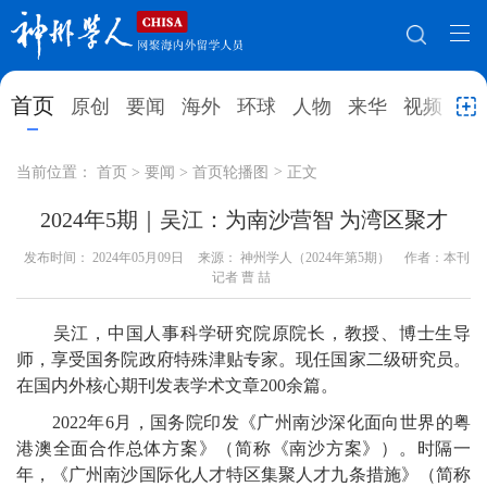
网站地图
首页
原创
要闻
海外
环球
人物
来华
视频
教
首页
原创
要闻
海外
当前位置：
首页
>
要闻
>
首页轮播图
>
正文
环球
人物
来华
视频
2024年5期｜吴江：为南沙营智 为湾区聚才
发布时间：
教育
2024年05月09日
就业创业
来源： 神州学人（2024年第5期）
合作办学
直播访谈
作者：本刊
记者 曹 喆
留学
人才
学术
观点
吴江，中国人事科学研究院原院长，教授、博士生导
综合
深度
专题
实用信息
师，享受国务院政府特殊津贴专家。现任国家二级研究员。
在国内外核心期刊发表学术文章200余篇。
招聘信息
更多数据
2022年6月，国务院印发《广州南沙深化面向世界的粤
港澳全面合作总体方案》（简称《南沙方案》）。时隔一
年，《广州南沙国际化人才特区集聚人才九条措施》（简称