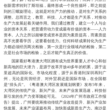
创新需求转到了斯坦福，最终形成一个良性循环，即之前提
到的三螺旋理论。这就是对生产力的推动，是对生产关系的
调整。总而言之，教育、科技、人才都是生产关系，对推动
生产力发展起着关键作用。我们通过教育，建立一个人与企
业的资本关系，把普通劳动力变成最有价值的资本——人力
资本。人力之所以能够变成资本是因为素质提高，而素质提
高不光要看学历，还要看创造力。任何科研成果转化为生产
力都必须经历两次检验，第一次是行业领域内的检验，第二
次是社会市场的检验，之后才能产生真正的价值。
国家看好粤港澳大湾区拥有成为世界重要人才中心和创
新高地的巨大潜力，是源于改革开放40多年的积累，源于这
里超高的国际化、市场化程度，源于从香港到深圳再到广
州，无论是民营经济、对外贸易还是国际市场，在全国都
是“排头兵”。《粤港澳大湾区发展规划纲要》发布5年来，
大湾区的传统产业、新兴产业、未来产业发展迅速，科技创
新引发的生产力变革随处可见。《2024年广州市政府工作报
告》提出，广州要统筹推动传统产业改造提升、新兴产业加
快发展、未来产业谋篇布局，加快形成新质生产力。南沙是