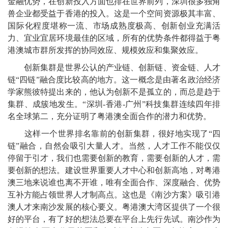
金融优势，在创新投入方面也排在世界前列，深圳很多独角
兽企业都受益于香港的投入。这是一个空间资源极其丰富、
国际化程度堪称一流、市场成熟度极高、创新创业充满活
力、宜业宜居环境最佳的区域，所有的优势条件都得益于粤
港澳城市群所发挥的协同效应、规模效应和集聚效应。
创新集群是世界公认的产业链、创新链、资金链、人才
链“四链”融合度比较高的地方。这一概念是由著名政治经济
学家熊彼特提出来的，他认为创新不是孤立的，而总是趋于
集群、成簇地发生。“深圳-香港-广州”科技集群连续四年排
名全球第二，充分证明了粤港澳全面合作的潜力和优势。
这样一个世界排名靠前的创新集群，很好地实现了“四
链”融合，自然会吸引大量人才。当然，人才工作不能仅仅
停留于引才，我们也需要创新的教育，需要创新的人才，需
要创新的想法。建设世界重要人才中心和创新高地，对粤港
澳三地来说谁也离不开谁，唯有全面合作、深度融合、优势
互补方能占领世界人才制高点。这也是《南沙方案》吸引港
澳人才来南沙发展的核心要义。粤港澳大湾区提供了一个很
好的平台，有了好的想法总要在平台上先行先试。南沙作为