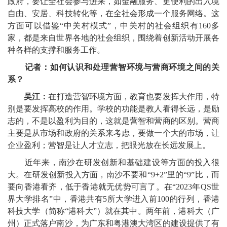
政府，要让全社会参与进来，如金融服务、更便利的出入境
自由、安居、科技转化等，在全社会形成一个服务网络。这
方面可以借鉴“中关村模式”，中关村的社会组织有160多
家，都是来自世界各地的社会组织，围绕着创新活动开展各
种各样的支撑和服务工作。
记者：如何认识和处理营智环境与营商环境之间的关
系？
吴江：
在打造营智环境方面，教育也要发挥大作用，特
别是要发挥高校的作用。学校的功能是教人看得长远，是励
志的，不是以盈利为目的，这就是营智和营商的区别。营商
主要是从市场和政府的关系来考虑，要做一个大的市场，让
企业盈利；营智是让人才立志，把眼光放在长远发展上。
近年来，南沙在研发创新和基础建设等方面的投入很
大。在研发创新投入方面，南沙不要和“9+2”里的“9”比，而
要向香港看齐，低于香港就无优势可言了。在“2023年QS世
界大学排名”中，香港共有5所大学进入前100的行列，香港
科技大学（简称“港科大”）就在其中。两年前，港科大（广
州）正式落户南沙，为广东和粤港澳大湾区的建设提供了有