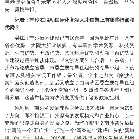
粤港澳全面合作示范区和人才深度融合区，自然应一马当
先、勇挑重担。
记者：南沙在推动国际化高端人才集聚上有哪些特点和
优势？
吴江：
南沙新区建设已有10余年，因为地处广州，具有
省会优势，大院大所比较多，有丰富的学术资源、科技资
源，生态优势、开放优势、营商环境优势和创新平台优势等
在建设过程中逐步体现。《南沙方案》出台后，广东省、广
州市相继成立省委、市委主要领导任组长的领导小组，下设
专班以及相关专项工作组，举全省、全市之力为《南沙方
案》落实创造条件。之后又成立了由南沙区委主要领导任组
长的领导小组，下设9个专项小组，对重点任务进行再细化
再分解。这些举措为南沙的发展提供了诸多政策红利。
说到底，南沙的发展速度之所以越来越快，是因为选对
了方向，即不拘泥于广州原有的发展模式和产业特点，以一
套新的思路走自身的发展之路。“新”在哪里？南沙曾先后提
出“再造一个‘新广州’”“打造一个‘新香港’”“建成广东的‘新加
坡’”的“三新”目标。2019年，《粤港澳大湾区发展规划纲