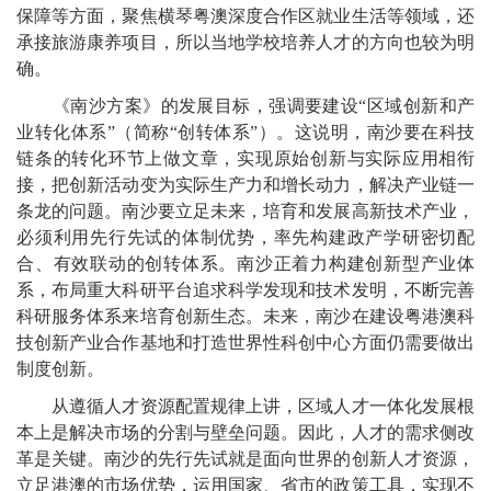
保障等方面，聚焦横琴粤澳深度合作区就业生活等领域，还
承接旅游康养项目，所以当地学校培养人才的方向也较为明
确。
《南沙方案》的发展目标，强调要建设“区域创新和产
业转化体系”（简称“创转体系”）。这说明，南沙要在科技
链条的转化环节上做文章，实现原始创新与实际应用相衔
接，把创新活动变为实际生产力和增长动力，解决产业链一
条龙的问题。南沙要立足未来，培育和发展高新技术产业，
必须利用先行先试的体制优势，率先构建政产学研密切配
合、有效联动的创转体系。南沙正着力构建创新型产业体
系，布局重大科研平台追求科学发现和技术发明，不断完善
科研服务体系来培育创新生态。未来，南沙在建设粤港澳科
技创新产业合作基地和打造世界性科创中心方面仍需要做出
制度创新。
从遵循人才资源配置规律上讲，区域人才一体化发展根
本上是解决市场的分割与壁垒问题。因此，人才的需求侧改
革是关键。南沙的先行先试就是面向世界的创新人才资源，
立足港澳的市场优势，运用国家、省市的政策工具，实现不