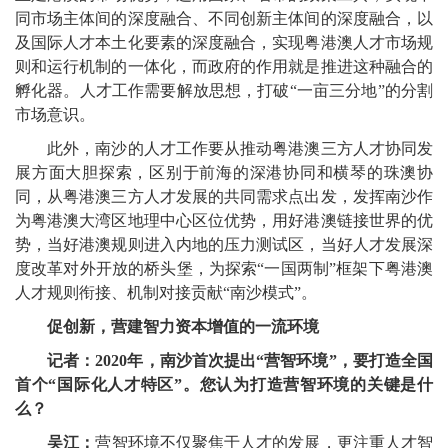
同市场主体间的深度融合、不同创新主体间的深度融合，以
及国际人才本土化要素的深度融合，实现粤港澳人才市场规
则和运行机制的一体化，而政府的作用就是推进这种融合的
孵化器。人才工作需要解放思想，打破“一亩三分地”的分割
市场意识。
此外，南沙的人才工作要从推动粤港澳三方人才协同发
展方面大胆探索，区别于前海的深港协同和横琴的珠澳协
同，从粤港澳三方人才发展的共同需求点出发，发挥南沙作
为粤港澳大湾区地理中心区位优势，用好港澳链接世界的优
势，当好港澳规则进入内地的压力测试区，当好人才发展深
度改革对外开放的桥头堡，为探索“一国两制”框架下粤港澳
人才规则衔接、机制对接贡献“南沙模式”。
促创新，营建智力资本增值的一流环境
记者：2020年，南沙首次提出“营智环境”，要打造全国
首个“国际化人才特区”。您认为打造营智环境的关键是什
么？
吴江：
营智环境不仅聚焦于人才的发展，更注重人才智