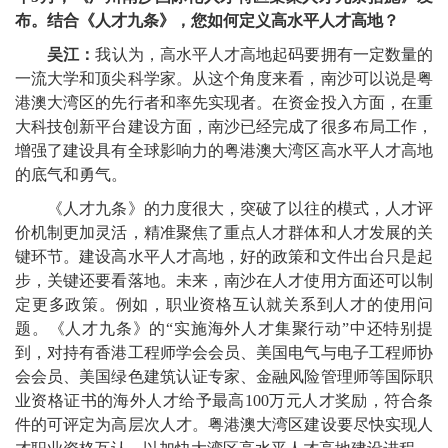
布。结合《人才九条》，您如何定义高水平人才高地？
吴江：
我认为，高水平人才高地起码要拥有一定数量的
一流大学和顶尖科学家。从这个角度来看，南沙可以说是粤
港澳大湾区的先行者和率先实现者。在资金投入方面，在重
大科技创新平台建设方面，南沙已经完成了很多布局工作，
增强了建设具有全球影响力的粤港澳大湾区高水平人才高地
的底气和勇气。
《人才九条》的力度很大，突破了以往的模式，人才评
价机制更加灵活，精准聚焦了重点人才群体和人才发展的关
键环节。建设高水平人才高地，好的政策和文件出台只是起
步，关键还要看落地。未来，南沙在人才使用方面还可以制
定更多政策。例如，职业资格互认就关系到人才的使用问
题。《人才九条》的“实施海外人才集聚行动”中还特别提
到，对持有香港工程师学会会员、美国电气与电子工程师协
会会员、美国绿色建筑认证专家、金融风险管理师等国际职
业资格证书的海外人才给予最高100万元人才奖励，符合条
件的可评定为高层次人才。粤港澳大湾区建设要尽快实现人