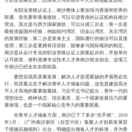
才职业资格互认，以加快大湾区高水平人才高地建设进程。
在职业资格认证上，南沙整体上要加强与香港和世界的
联通。首先要和香港接轨，可以引进香港的认证机构在南沙
营业。其次是与西方国家接轨，可以分成三步走：第一步是
吸收借鉴国外经验，例如纽约湾区、旧金山湾区、东京湾区
的发展经验；第二步是拿来主义，国际通行的做法可以直接
使用；第三步是要拥有话语权，能够参与国际规则的制定。
南沙是从会计专业的职业资格认证上探索起步的，开放单向
认可政策，便利港澳专业技术人才来南沙就业创业。这项工
作南沙已经走在全国前面。
要想实现高质量发展，解决人才急需紧缺的矛盾势必先
行，而其重点在于解决青年人才储备问题，这也是建设高水
平人才高地的重要能量级。习近平总书记提出，青年一代的
理想信念、精神状态、综合素质，是一个国家发展活力的重
要体现，也是一个国家核心竞争力的重要因素。
在青年人才储备方面，南沙已下了多步“先手棋”。2018
年3月，《广州南沙新区（自贸片区）集聚人才创新发展若
干措施实施细则》出台，明确提出储备人才的标准，并为青