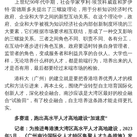
上世纪90年代中期，社会学家亨利·埃茨科威兹和罗伊
特·雷德斯多夫提出了三螺旋理论，用于分析知识经济时代
政府、企业和大学之间的新型互动关系。在这个理论中，政
府、企业和大学被视为知识经济社会内部创新制度环境的三
大要素，它们根据市场要求相互联结，形成了一种交叉影响
的三螺旋关系。三者之间角色不同、职责不同、各有分工，
在互动中逐步进行角色互换。政府要适时转换自身管理者、
监管者的角色，变成服务者和利益共享的合伙人。大学也一
样，无论培养什么样的人才，都是前端行为，培养出来的人
才是否有用，最后都要经过末端市场的检验。
港科大（广州）的建立就是要把香港培养优秀人才的模
式和方法引进来，再本土化，围绕产业转型自主培育国际化
创新人才，深化校企融合。南沙应该是大湾区最好的校企融
合“试验田”，有了校企融合，自主培养这条路才能走得更扎
实。
多赛道，跑出高水平人才高地建设“加速度”
记者：为推进粤港澳大湾区高水平人才高地建设，2023
年5月，《广州南沙国际化人才特区集聚人才九条措施》发