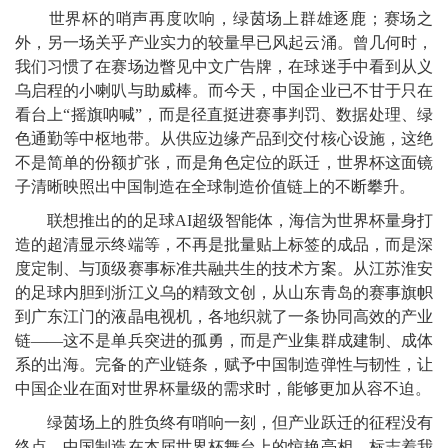
世界杯的哨声再度吹响，绿茵场上群雄逐鹿；赛场之
外，另一场关乎产业实力的较量早已风起云涌。曾几何时，
我们习惯了在赛场边瞥见中文广告牌，在球迷手中看到从义
乌启程的小喇叭与助威棒。而今天，中国企业已不甘于只在
看台上“摇旗呐喊”，而是径直挺进赛事判罚、数据处理、绿
色通勤等中枢地带。从供应边缘产品到交付核心设施，这绝
不是简单的份额扩张，而是角色定位的跃迁，世界杯这面镜
子清晰映照出中国制造在全球制造价值链上的不断攀升。
联想推出的的足球AI超级智能体，海信为世界杯量身打
造的超清显示终端等，不再是批量贴上标签的成品，而是深
度定制、与顶级赛事标准共融共生的技术方案。从江苏淮安
的足球内胆到浙江义乌的精致文创，从山东青岛的赛事旗帜
到广东江门的液晶电视机，各地织就了一条协同高效的产业
链——这不是单兵突进的孤勇，而是产业集群成建制、成体
系的出海。完备的产业链条，赋予中国制造弹性与韧性，让
中国企业在面对世界杯量级的需求时，能够更加从容不迫。
绿茵场上的胜负终有哨响一刻，但产业跃迁的征程没有
终点。中国制造在本届世界杯舞台上的惊艳亮相，标志着我