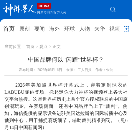
网站地图
首页
原创
要闻
海外
环球
人物
来华
视频
教
首页
原创
要闻
海外
当前位置：
首页
>
观点
>
正文
环球
人物
来华
视频
中国品牌何以“闪耀”世界杯？
教育
发布时间：
2026年06月16日
就业创业
来源： 工人日报
合作办学
作者：朱波
直播访谈
留学
人才
学术
观点
2026年美加墨世界杯开幕式上，穿着定制球衣的
LABUBU蹦跳登场、托起迷你大力神杯的视频登上各大社
综合
深度
专题
实用信息
交平台热搜。这是世界杯历史上首个官方授权联名的中国原
创潮玩IP。在赛场侧面，还有中国品牌当上了“裁判”。例
招聘信息
更多数据
如，海信提供的显示设备进驻美国达拉斯的国际转播中心及
裁判中心，用于捕捉赛场细节，辅助裁判精准判罚。（见6
月14日中国新闻网）