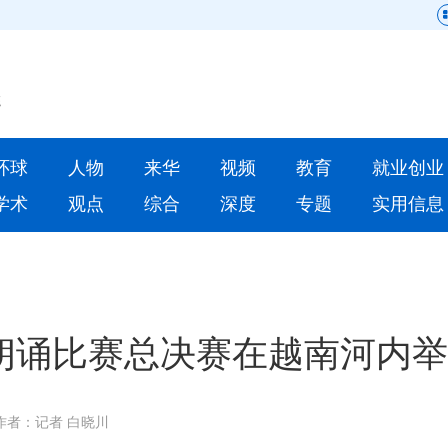
网站地图
原创
要闻
环球
人物
来华
视频
教育
就业创业
人物
来华
学术
观点
综合
深度
专题
实用信息
就业创业
合作办学
人才
学术
深度
专题
中文朗诵比赛总决赛在越南河内
更多数据
作者：记者 白晓川