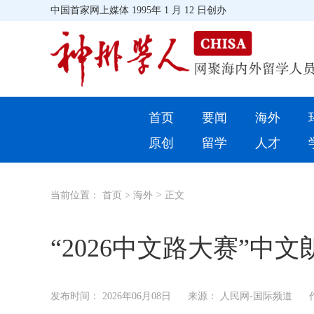
中国首家网上媒体 1995年 1 月 12 日创办
首页
首页
要闻
海外
环球
原创
留学
人才
教育
当前位置：
首页
>
海外
>
正文
留学
综合
“2026中文路大赛”
招聘信息
发布时间：
2026年06月08日
来源： 人民网-国际频道