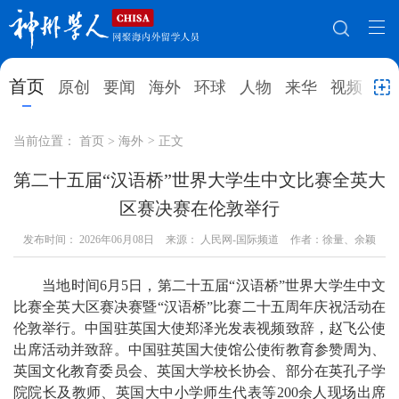
网站地图
首页
原创
要闻
海外
环球
人物
来华
视频
教
首页
原创
要闻
海外
当前位置：
首页
>
海外
>
正文
环球
人物
来华
视频
第二十五届“汉语桥”世界大学生中文比赛全英大
区赛决赛在伦敦举行
教育
就业创业
合作办学
直播访谈
发布时间：
2026年06月08日
来源： 人民网-国际频道
作者：徐量、余颖
留学
人才
学术
观点
当地时间6月5日，第二十五届“汉语桥”世界大学生中文
综合
深度
专题
实用信息
比赛全英大区赛决赛暨“汉语桥”比赛二十五周年庆祝活动在
招聘信息
更多数据
伦敦举行。中国驻英国大使郑泽光发表视频致辞，赵飞公使
出席活动并致辞。中国驻英国大使馆公使衔教育参赞周为、
英国文化教育委员会、英国大学校长协会、部分在英孔子学
院院长及教师、英国大中小学师生代表等200余人现场出席