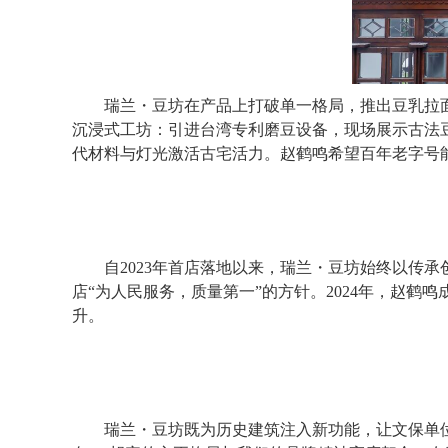
瑞兰・豆坊在产品上打破单一格局，推出豆乳拉面、
沉浸式工坊：引进台湾专利磨豆设备，现场展示古法
代材料与灯光激活古宅活力。赵鹤鸣希望百年老字号
自2023年首店落地以来，瑞兰・豆坊始终以传承
店“为人民服务，质量第一”的方针。2024年，赵鹤
升。
瑞兰・豆坊既为历史建筑注入新功能，让文保单位从