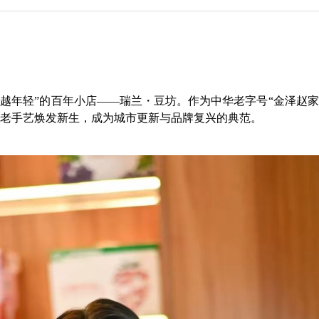
年轻”的百年小店——瑞兰・豆坊。作为中华老字号“金泽赵家
让老手艺焕发新生，成为城市更新与品牌复兴的典范。