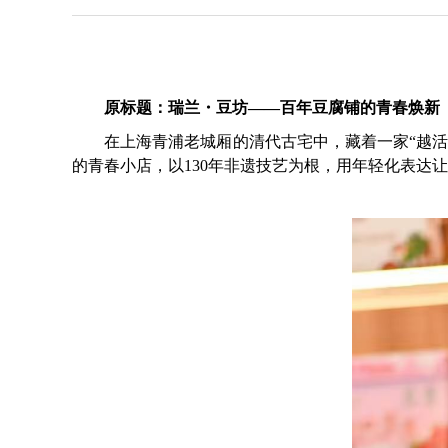
原标题：瑞兰・豆坊——百年豆腐铺的青春焕新
在上海青浦老城厢的清代古宅中，藏着一家“越活越
的青春小店，以130年非遗技艺为根，用年轻化表达