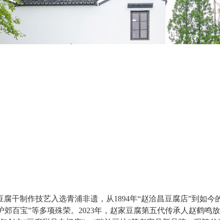
干制作技艺入选青浦非遗，从1894年“赵洽昌豆腐店”到如今
沪郊百宝”等多项殊荣。2023年，赵家豆腐第五代传承人赵鹤鸣