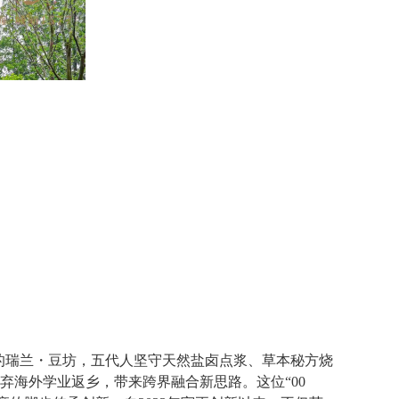
的瑞兰・豆坊，五代人坚守天然盐卤点浆、草本秘方烧
放弃海外学业返乡，带来跨界融合新思路。这位“00