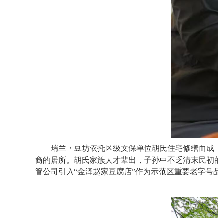
瑞兰・豆坊依托区级文保单位胡氏住宅修缮而成，
裔的居所。胡氏家族人才辈出，子孙中不乏清末民初
管公司引入“金泽赵家豆腐店”作为示范区重要老字号