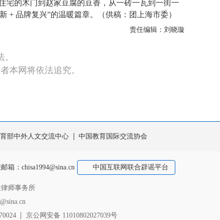
氏住宅的木门到赵家豆腐的豆香，从一砖一瓦到一街一
 + 品牌复兴”的温暖篇章。（供稿：团上海市委）
责任编辑：刘晓璇
法。
违者本网将依法追究。
育部中外人文交流中心
中国教育国际交流协会
报邮箱：
chisa1994@sina.cn
中国互联网联合辟谣平台
大律师事务所
sina.cn
0024
京公网安备 11010802027039号