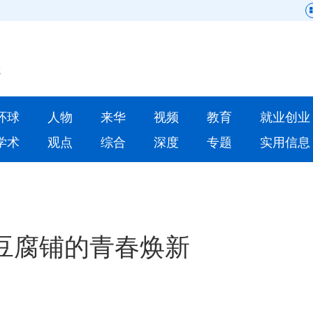
网站地图
原创
要闻
环球
人物
来华
视频
教育
就业创业
人物
来华
学术
观点
综合
深度
专题
实用信息
就业创业
合作办学
人才
学术
深度
专题
豆腐铺的青春焕新
更多数据