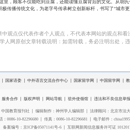
在这里，顾客不仅能吃到豆腐，还能读懂豆腐背后的文化。从胡
积极传播传统文化，为老字号传承树立创新标杆，书写了“城市更新
章中观点仅代表作者个人观点，不代表本网站的观点和看
学人网原创文章转载说明：如需转载，务必注明出处，
国家语委
中外语言交流合作中心
国家留学网
中国留学网
教
服务合作
版权声明
网站导航
驻外使领馆
违法和不良信息举
：中国教育报刊社
编辑制作：神州学人编辑部
法律顾问：北京市法
0086-10-82296680
传真：0086-10-82296681
电子邮件：chisa1995@
备案编号：京ICP备05071141号-6
互联网新闻信息服务许可证 1012017