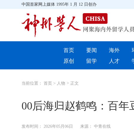
中国首家网上媒体 1995年 1 月 12 日创办
首页
首页
要闻
海外
环球
原创
留学
人才
教育
当前位置：
首页
>
人物
>
正文
留学
综合
00后海归赵鹤鸣：百年
招聘信息
发布时间：
2026年05月06日
来源： 中青在线