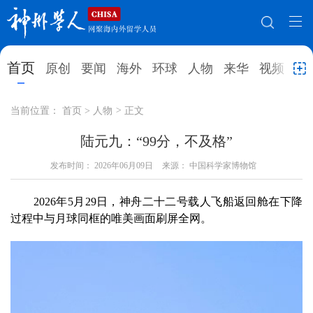
网站地图
首页
原创
要闻
海外
环球
人物
来华
视频
教
首页
原创
要闻
海外
当前位置：
首页
>
人物
>
正文
环球
人物
来华
视频
陆元九：“99分，不及格”
教育
发布时间：
2026年06月09日
就业创业
来源： 中国科学家博物馆
合作办学
直播访谈
留学
人才
学术
观点
2026年5月29日，神舟二十二号载人飞船返回舱在下降
过程中与月球同框的唯美画面刷屏全网。
综合
深度
专题
实用信息
招聘信息
更多数据