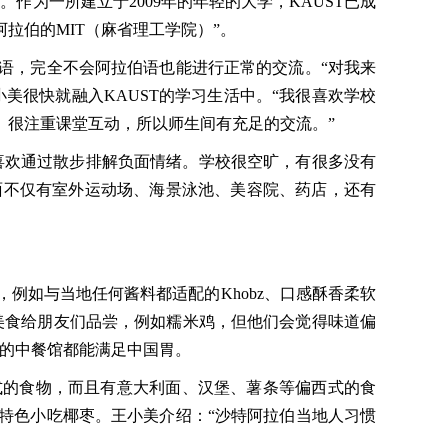
为一所建立于2009年的年轻的大学，KAUST已成
阿拉伯的MIT（麻省理工学院）”。
，完全不会阿拉伯语也能进行正常的交流。“对我来
美很快就融入KAUST的学习生活中。“我很喜欢学校
、很注重课堂互动，所以师生间有充足的交流。”
喜欢通过散步排解负面情绪。学校很空旷，有很多没有
面不仅有室外运动场、海景泳池、美容院、药店，还有
如与当地任何酱料都适配的Khobz、口感酥香柔软
中国美食给朋友们品尝，例如糯米鸡，但他们会觉得味道偏
心的中餐馆都能满足中国胃。
的食物，而且有意大利面、汉堡、薯条等偏西式的食
特色小吃椰枣。王小美介绍：“沙特阿拉伯当地人习惯