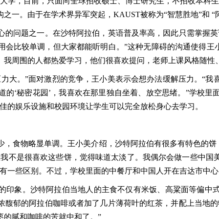
学，目前，只面向全球招收硕士、博士研究生，不招收本科生。作
一。由于在学术界异军突起，KAUST被称为“智慧胜地”和 “
的问题之一。在沙特阿拉伯，英语普及率高，因此只需掌握英语
会比较单调，但大家都能听明白。”这种无障碍的沟通使得王小
。我周围的人都热爱学习，他们很喜欢提问，老师上课风格随性
大。”面对激烈的竞争，王小美表示会想办法缓解压力。“我
道的‘秘密花园’，我喜欢在那里独自坐着、放空思绪。”学校里
绝佳的娱乐设施和校园环境让学生可以完全放松身心去学习。
食物略显单调。王小美介绍，沙特阿拉伯有很多有特色的饼，例
baq。“但我不是很喜欢这些饼，觉得味道太淡了。我偶尔会做一些
味有一些区别。不过，学校里面的中餐厅和中国人开在吉达市中
印象。沙特阿拉伯当地人的主食不仅有米饭、高粱面等偏中式
浓馥郁的阿拉伯咖啡或者加了几片薄荷叶的红茶，并配上当地的
枣的腻和咖啡的苦就中和了。”