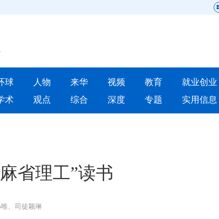
网站地图
原创
要闻
环球
人物
来华
视频
教育
就业创业
人物
来华
学术
观点
综合
深度
专题
实用信息
就业创业
合作办学
人才
学术
深度
专题
麻省理工”读书
更多数据
孙唯、司徒颖琳