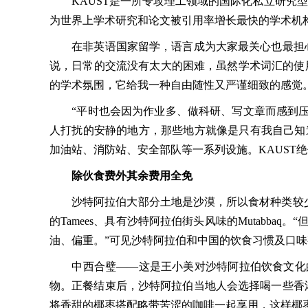
KAUST是一所专攻理工领域的国际化私立研究型大
为世界上学术研究和论文被引用率增长最快的学术机构之
在非英语国家留学，语言成为大家最关心也最担心
说，日常的交流没有太大的困难，虽然学术词汇的使用
的学术氛围，它给我一种自由随性又严谨细致的感觉
“平时也会因为作业多、做科研、写文章而感到压力
人打扰的安静的地方，那些地方就像是只有我自己知
加油站、消防站、安全部队等一系列设施。KAUST
除伙食费外其余费用全免
沙特阿拉伯大部分土地是沙漠，所以食材种类较少，
的Tamees、具有沙特阿拉伯街头风味的Mutab
油、偏重。”可见沙特阿拉伯和中国的饮食习惯及口
中西合璧——这是王小美对沙特阿拉伯饮食文化的
物。正餐结束后，沙特阿拉伯当地人会选择喝一些香
将香甜的椰枣搭配略带苦涩的咖啡一起享用，这样椰