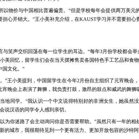
以物价与中国相比普遍偏贵。“但是学校每年会提供两万美元的
担心开销大。”王小美补充介绍，在KAUST学习并不需要担
织回荡在每一位学生的耳边。“每年3月份学校都会举办parade
王小美回忆，留学生们会在当天摆摊售卖各国特色手工艺品和食物
中国文化。”
”王小美提到，中国留学生在今年2月份自主组织了元宵晚会，
元宵晚会上表演了舞狮，我负责打鼓，激昂的鼓点和威武的舞狮
地同学。“我认识一个中文说得特别好的非洲女生，她虽然没
到会说汉语的同学令人感到亲切。
为你迷路了会主动询问你是否需要帮助。”虽然只有一年的相
设新的城市，我很期待见到一个更有活力、更加开放包容的沙特阿