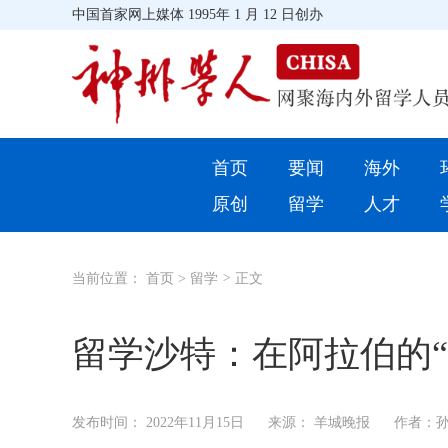
中国首家网上媒体 1995年 1 月 12 日创办
首页
首页
要闻
海外
环球
原创
留学
人才
教育
当前位置：
首页
>
留学
>
正文
留学
综合
留学沙特：在阿拉伯的“
招聘信息
发布时间：
2022年11月15日
来源： 羊城晚报
作者：