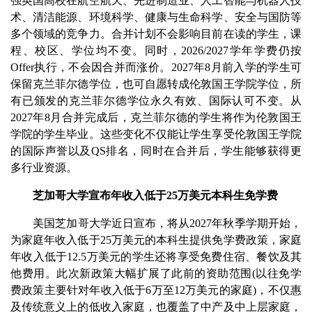
强英国高校在航空航天、先进制造业、人工智能与机器人技
术、清洁能源、环境科学、健康与生命科学、安全与国防等
多个领域的竞争力。合并计划不会影响目前在读的学生，课
程、校区、学位均不变。同时，2026/2027学年学费仍按
Offer执行，不会因合并而涨价。2027年8月前入学的学生可
保留克兰菲尔德学位，也可自愿转成伦敦国王学院学位，所
有已颁发的克兰菲尔德学位永久有效、国际认可不变。从
2027年8月合并完成后，克兰菲尔德的学生将作为伦敦国王
学院的学生毕业。这些变化不仅能让学生享受伦敦国王学院
的国际声誉以及QS排名，同时在合并后，学生能够获得更
多行业资源。
芝加哥大学宣布年收入低于25万美元本科生免学费
美国芝加哥大学近日宣布，将从2027年秋季学期开始，
为家庭年收入低于25万美元的本科生提供免学费政策，家庭
年收入低于12.5万美元的学生还将享受免费住宿、餐饮及其
他费用。此次新政策大幅扩展了此前的资助范围(以往免学
费政策主要针对年收入低于6万至12万美元的家庭)，不仅惠
及传统意义上的低收入家庭，也覆盖了中产及中上层家庭，