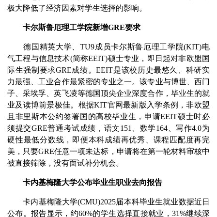
极大降低了经济因素对学生选择的影响。
卡尔斯鲁厄理工学院新增GRE要求
德国精英大学、TU9成员卡尔斯鲁厄理工学院(KIT)电
气工程与信息技术(简称EEIT)硕士专业，即日起对非欧盟国
际生强制要求GRE成绩。EEIT是该校历史最悠久、科研实
力最强、工业合作最紧密的专业之一。该专业与博世、西门
子、采埃孚、英飞凌等德国顶尖企业深度合作，毕业生的就
业及读博前景极佳。根据KIT官网最新版入学条例，非欧盟
且非里斯本公约签署国的高校毕业生，申请EEIT硕士时必
须提交GRE普通考试成绩，语文151、数学164、写作4.0为
硬性最低分数线，即便本科成绩再优秀、课程匹配度再完
美，只要GRE任意一项未达标，申请将在第一轮材料审核中
被直接筛除，没有面试补分机会。
卡内基梅隆大学公布毕业生职业去向报告
卡内基梅隆大学(CMU)2025届本科毕业生就业数据近日
公布。报告显示，约60%的学生选择直接就业，31%继续深