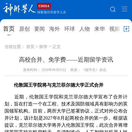
网站地图
首页
原创
要闻
海外
环球
人物
来华
视频
教
首页
原创
要闻
海外
当前位置：
首页
>
留学
>
正文
环球
人物
来华
视频
高校合并、免学费——近期留学资讯
教育
发布时间：
2026年06月01日
就业创业
来源： 《留学生》杂志
合作办学
直播访谈
留学
人才
学术
观点
伦敦国王学院将与克兰菲尔德大学正式合并
综合
深度
专题
实用信息
近期，伦敦国王学院和克兰菲尔德大学宣布了合并计
划，旨在打造一个在工程、技术及国防领域具有影响力的英
招聘信息
更多数据
国领军机构。目前，两所大学已签署协议，正式对外公布合
并计划，该计划是2027年8月起两校合并的第一步。根据该
提议，克兰菲尔德大学将并入伦敦国王学院，此次合并将增