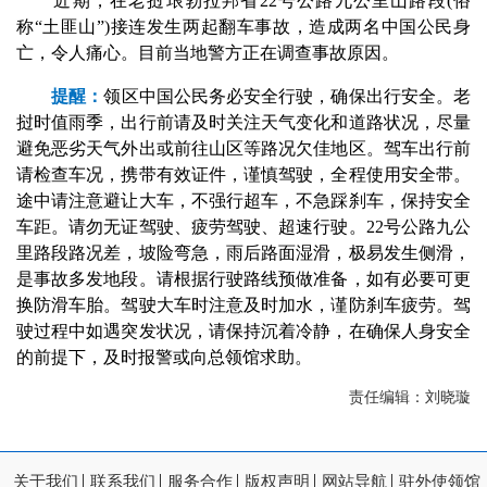
近期，在老挝琅勃拉邦省22号公路九公里山路段(俗
称“土匪山”)接连发生两起翻车事故，造成两名中国公民身
亡，令人痛心。目前当地警方正在调查事故原因。
提醒：
领区中国公民务必安全行驶，确保出行安全。老
挝时值雨季，出行前请及时关注天气变化和道路状况，尽量
避免恶劣天气外出或前往山区等路况欠佳地区。驾车出行前
请检查车况，携带有效证件，谨慎驾驶，全程使用安全带。
途中请注意避让大车，不强行超车，不急踩刹车，保持安全
车距。请勿无证驾驶、疲劳驾驶、超速行驶。22号公路九公
里路段路况差，坡险弯急，雨后路面湿滑，极易发生侧滑，
是事故多发地段。请根据行驶路线预做准备，如有必要可更
换防滑车胎。驾驶大车时注意及时加水，谨防刹车疲劳。驾
驶过程中如遇突发状况，请保持沉着冷静，在确保人身安全
的前提下，及时报警或向总领馆求助。
责任编辑：刘晓璇
关于我们
联系我们
服务合作
版权声明
网站导航
驻外使领馆