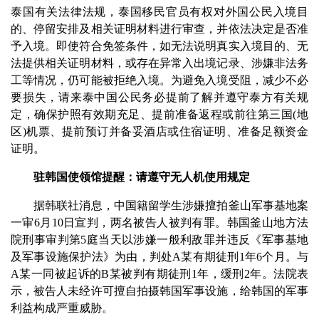
泰国有关法律法规，泰国移民官员有权对外国公民入境目
的、停留安排及相关证明材料进行审查，并依法决定是否准
予入境。即使符合免签条件，如无法说明真实入境目的、无
法提供相关证明材料，或存在异常入出境记录、涉嫌非法务
工等情况，仍可能被拒绝入境。为避免入境受阻，减少不必
要损失，请来泰中国公民务必提前了解并遵守泰方有关规
定，确保护照有效期充足、提前准备返程或前往第三国(地
区)机票、提前预订并备妥酒店或住宿证明、准备足额资金
证明。
驻韩国使领馆提醒：请遵守无人机使用规定
据韩联社消息，中国籍留学生涉嫌擅拍釜山军事基地案
一审6月10日宣判，两名被告人被判有罪。韩国釜山地方法
院刑事审判第5庭当天以涉嫌一般利敌罪并违反《军事基地
及军事设施保护法》为由，判处A某有期徒刑1年6个月。与
A某一同被起诉的B某被判有期徒刑1年，缓刑2年。法院表
示，被告人未经许可擅自拍摄韩国军事设施，给韩国的军事
利益构成严重威胁。