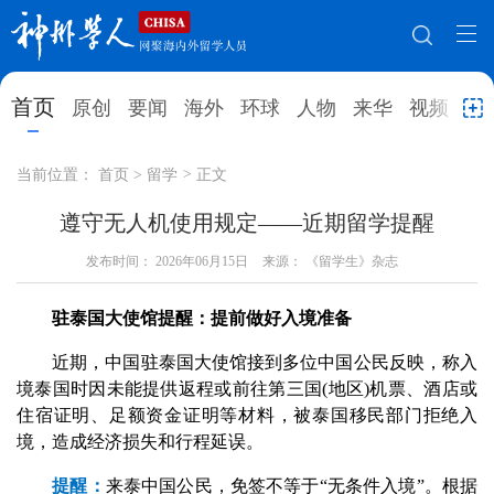
网站地图
首页
原创
要闻
海外
环球
人物
来华
视频
教
首页
原创
要闻
海外
当前位置：
首页
>
留学
>
正文
环球
人物
来华
视频
遵守无人机使用规定——近期留学提醒
教育
发布时间：
2026年06月15日
就业创业
来源： 《留学生》杂志
合作办学
直播访谈
留学
人才
学术
观点
驻泰国大使馆提醒：提前做好入境准备
综合
深度
专题
实用信息
近期，中国驻泰国大使馆接到多位中国公民反映，称入
境泰国时因未能提供返程或前往第三国(地区)机票、酒店或
招聘信息
更多数据
住宿证明、足额资金证明等材料，被泰国移民部门拒绝入
境，造成经济损失和行程延误。
提醒：
来泰中国公民，免签不等于“无条件入境”。根据