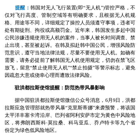
提醒：
韩国对无人飞行装置(即“无人机”)管控严格，不
仅对飞行高度、管制空域等有明确要求，且根据无人机规
格、用途等不同，详细规定了操控人员须遵守事项，违者可
处有期徒刑、拘役或高额罚金。近年来，韩国发生多起中国
公民涉嫌违规使用无人机的案件，当事人被长时间调查、禁
止出境，甚至被起诉。在韩及拟赴韩中国公民，增强风险防
范意识，遵守当地法律法规，尽量不要使用无人机。如确有
需要，请务必提前了解韩国无人机使用规定，切勿在禁飞区
放飞，留意“禁止使用无人机”“禁止拍摄”等警示标志，避免
因疏忽大意或侥幸心理而遭致法律风险。
驻洪都拉斯使馆提醒：防范热带风暴影响
据中国驻洪都拉斯使馆微信公众号消息，6月9日，洪都
拉斯应急管理部就热带风暴“克里斯蒂娜”来袭预警，将该国
太平洋丰塞卡湾沿岸、巴列省阿利安萨市定为黄色中风险地
区，将弗朗西斯科·莫拉桑、科马亚瓜、乔卢特卡等九个省
份定为绿色低风险地区。