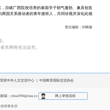
言，目睹广西院校培养的泰国学子朝气蓬勃、兼具创造
为两国关系推动者的青年接班人，共同珍视并深化此领
责任编辑：刘晓璇
法。
违者本网将依法追究。
育部中外人文交流中心
中国教育国际交流协会
报邮箱：
chisa1994@sina.cn
网上举报流程
大律师事务所