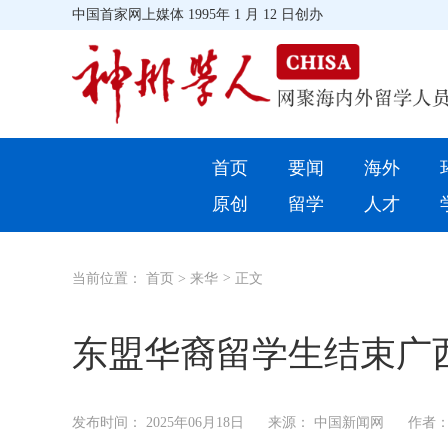
中国首家网上媒体 1995年 1 月 12 日创办
首页
首页
要闻
海外
环球
原创
留学
人才
教育
当前位置：
首页
>
来华
>
正文
留学
综合
东盟华裔留学生结束广西
招聘信息
发布时间：
2025年06月18日
来源： 中国新闻网
作者