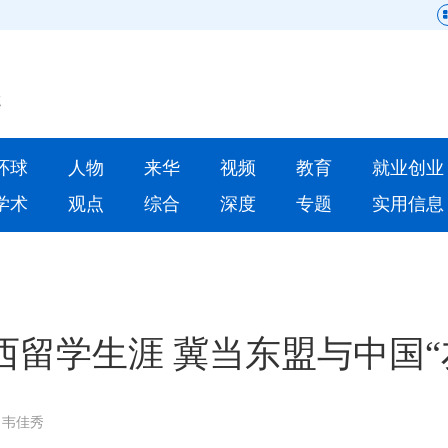
网站地图
原创
要闻
环球
人物
来华
视频
教育
就业创业
人物
来华
学术
观点
综合
深度
专题
实用信息
就业创业
合作办学
人才
学术
深度
专题
留学生涯 冀当东盟与中国“
更多数据
：韦佳秀