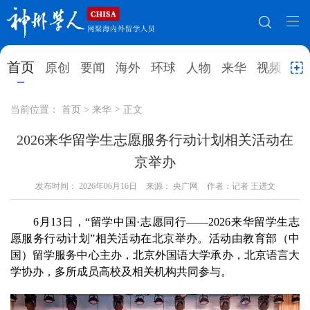
网站地图
首页
原创
要闻
海外
环球
人物
来华
视频
教
首页
原创
要闻
海外
当前位置：
首页
>
来华
>
正文
环球
人物
来华
视频
2026来华留学生志愿服务行动计划相关活动在
京举办
教育
就业创业
合作办学
直播访谈
发布时间：
2026年06月16日
来源： 央广网
作者：记者 王进文
留学
人才
学术
观点
6月13日，“留学中国·志愿同行——2026来华留学生志
综合
深度
专题
实用信息
愿服务行动计划”相关活动在北京举办。活动由教育部（中
招聘信息
更多数据
国）留学服务中心主办，北京外国语大学承办，北京语言大
学协办，多所成员高校及相关机构共同参与。