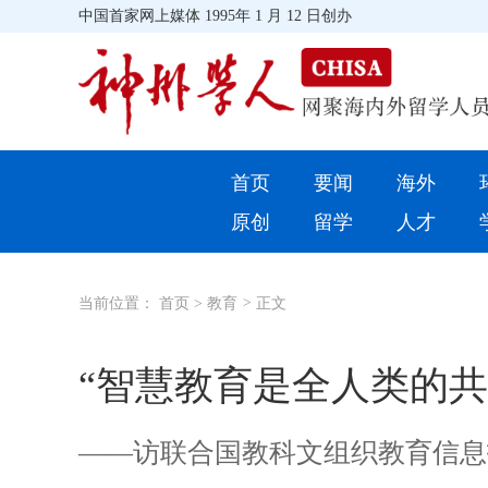
中国首家网上媒体 1995年 1 月 12 日创办
首页
首页
要闻
海外
环球
原创
留学
人才
教育
当前位置：
首页
>
教育
>
正文
留学
综合
“智慧教育是全人类的共
招聘信息
——访联合国教科文组织教育信息