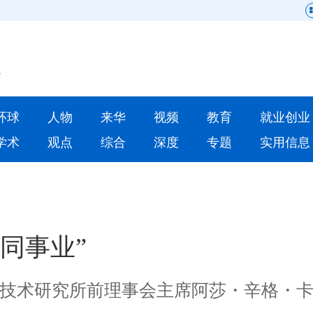
网站地图
原创
要闻
环球
人物
来华
视频
教育
就业创业
人物
来华
学术
观点
综合
深度
专题
实用信息
就业创业
合作办学
人才
学术
深度
专题
同事业”
更多数据
技术研究所前理事会主席阿莎・辛格・