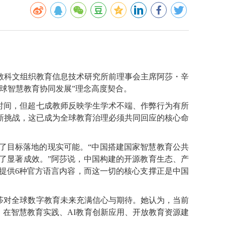
教科文组织教育信息技术研究所前理事会主席阿莎・辛
球智慧教育协同发展”理念高度契合。
时间，但超七成教师反映学生学术不端、作弊行为有所
新挑战，这已成为全球教育治理必须共同回应的核心命
了目标落地的现实可能。“中国搭建国家智慧教育公共
了显著成效。”阿莎说，中国构建的开源教育生态、产
提供6种官方语言内容，而这一切的核心支撑正是中国
莎对全球数字教育未来充满信心与期待。她认为，当前
，在智慧教育实践、AI教育创新应用、开放教育资源建