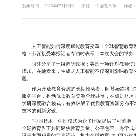
发布时间：
2026年05月12日
来源： 中国教育报
作者
人工智能如何深度赋能教育变革？全球智慧教育发展
格・卡瓦接受本报记者专访时表示，本次大会的举办
阿莎分享了一组调研数据：美国一项针对教师使用A
增加。在她看来，生成式人工智能不仅深刻影响教育
题。
作为开放教育资源的长期推动者，阿莎始终将“弥合
服务平台，推动优质教育资源全球共享，在偏远地区
学研深度融合模式，有效破解了优质教育资源分布不
技术的创新突破。
“中国技术、中国模式为众多国家提供了可落地、可
全球教育界正共同聚焦教育质量、公平包容、办学成本
设等方面积累的宝贵经验，将为全球教育2050可持