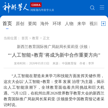
网站地图
首页
原创
要闻
海外
环球
人物
来华
视频
教
首页
原创
要闻
海外
当前位置：
首页
>
教育
>
正文
新西兰教育国际推广局副局长茱莉亚·沃顿：
环球
人物
来华
视频
“‘人工智能+教育’将成为新中合作重要方向”
教育
就业创业
合作办学
直播访谈
发布时间：
2026年05月13日
来源： 中国教育报
作者：李萍
留学
人才
学术
观点
“人工智能在塑造未来学习和技能方面发挥关键作用，
综合
深度
专题
实用信息
这次大会以‘人工智能+教育：变革 发展 治理’为主题，揭示
出人工智能浪潮下，全球教育面临着共同挑战和巨大机
招聘信息
更多数据
遇。”5月12日，在杭州出席2026世界数字教育大会的新西兰
教育国际推广局副局长茱莉亚·沃顿接受中国教育报记者采
访时说。