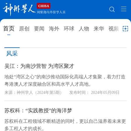
网站地图
首页
原创
要闻
海外
环球
人物
来华
视频
教
首页
原创
要闻
海外
风采
环球
人物
来华
视频
吴江：为南沙营智 为湾区聚才
教育
就业创业
合作办学
直播访谈
地处“湾区之心”的南沙推动国际化高端人才集聚，着力打造
留学
人才
学术
观点
粤港澳人才深度融合区和高水平人才高地。
来源：神州学人（2024年第5期）
发布时间：
2024年05月09日
综合
深度
专题
实用信息
招聘信息
更多数据
苏权科：“实践教授”的海洋梦
苏权科在工程领域不断精进的同时，更以自己滋养着未来更
多工程人才的成长。